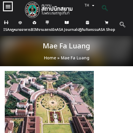
TH
EN
ISA
กฎหมายอาคาร
BIM
งานสถาปนิก
ASA Journal
ปฎิทินกิจกรรม
ASA Shop
Mae Fa Luang
Home
»
Mae Fa Luang