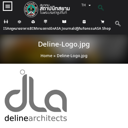
TH
EN
ISA
กฎหมายอาคาร
BIM
งานสถาปนิก
ASA Journal
ปฎิทินกิจกรรม
ASA Shop
Deline-Logo.jpg
Home
»
Deline-Logo.jpg