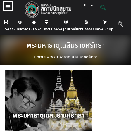
TH
EN
ISA
กฎหมายอาคาร
BIM
งานสถาปนิก
ASA Journal
ปฎิทินกิจกรรม
ASA Shop
พระมหาธาตุเฉลิมราชศรัทธา
Home
»
พระมหาธาตุเฉลิมราชศรัทธา