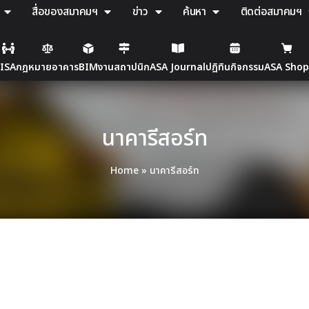
สื่อของสมาคมฯ
ข่าว
ค้นหา
ติดต่อสมาคมฯ
ISA
กฎหมายอาคาร
BIM
งานสถาปนิก
ASA Journal
ปฎิทินกิจกรรม
ASA Shop
นาคารีสอร์ท
Home
»
นาคารีสอร์ท